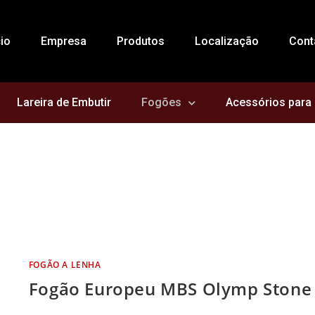
cio
Empresa
Produtos
Localização
Cont
Lareira de Embutir
Fogões
Acessórios para 
FOGÃO A LENHA
Fogão Europeu MBS Olymp Stone