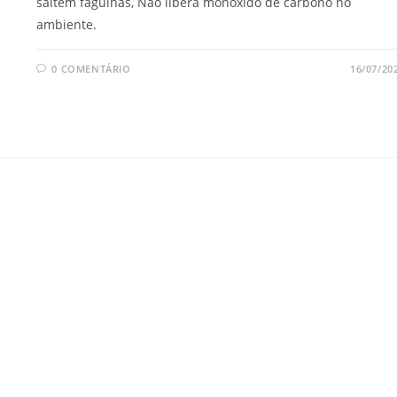
saltem fagulhas, Não libera monóxido de carbono no
ambiente.
0 COMENTÁRIO
16/07/20